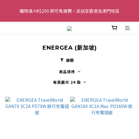
購物滿 HK$200 即可免運費，派送至香港及澳門地區
購物滿 HK$200 即可免運費，派送至香港及澳門地區
全單金額：每滿 HK$250，以轉數快或八達通方式付款，額外再減 
HK$10，買得越多優惠越多!
ENERGEA (新加坡)
歡迎 WhatsApp 6123 6918 查詢或電郵到 
info@topwinner.com.hk
篩選
商品排序
購物滿 HK$200 即可免運費，派送至香港及澳門地區
每頁顯示 24 個