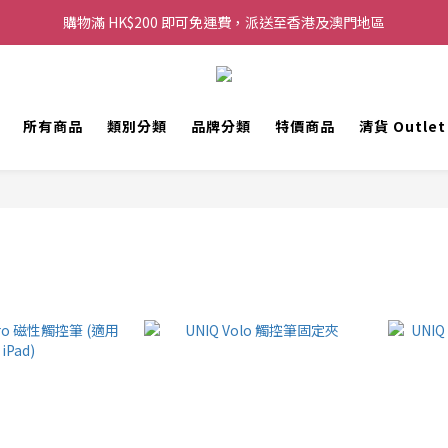
購物滿 HK$200 即可免運費，派送至香港及澳門地區
購物滿 HK$200 即可免運費，派送至香港及澳門地區
每滿 HK$250，以轉數快或八達通方式付款，額外再減 HK$10，買得越
歡迎 WhatsApp 6123 6918 查詢或電郵到 info@topwinner.com.hk
所有商品
類別分類
品牌分類
特價商品
清貨 Outle
購物滿 HK$200 即可免運費，派送至香港及澳門地區