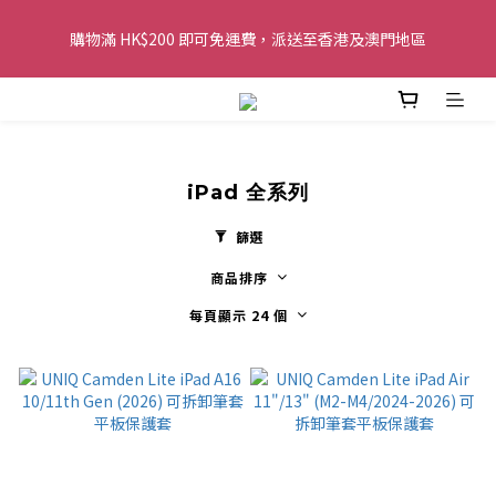
購物滿 HK$200 即可免運費，派送至香港及澳門地區
購物滿 HK$200 即可免運費，派送至香港及澳門地區
全單金額：每滿 HK$250，以轉數快或八達通方式付款，額外再減 
HK$10，買得越多優惠越多!
歡迎 WhatsApp 6123 6918 查詢或電郵到 
iPad 全系列
info@topwinner.com.hk
篩選
購物滿 HK$200 即可免運費，派送至香港及澳門地區
商品排序
每頁顯示 24 個