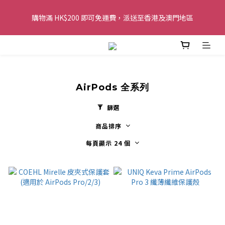
購物滿 HK$200 即可免運費，派送至香港及澳門地區
購物滿 HK$200 即可免運費，派送至香港及澳門地區
全單金額：每滿 HK$250，以轉數快或八達通方式付款，額外再減 
HK$10，買得越多優惠越多!
歡迎 WhatsApp 6123 6918 查詢或電郵到 
AirPods 全系列
info@topwinner.com.hk
篩選
購物滿 HK$200 即可免運費，派送至香港及澳門地區
商品排序
每頁顯示 24 個