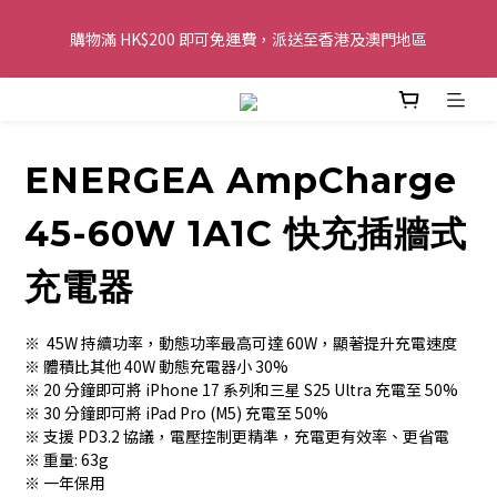
購物滿 HK$200 即可免運費，派送至香港及澳門地區
購物滿 HK$200 即可免運費，派送至香港及澳門地區
全單金額：每滿 HK$250，以轉數快或八達通方式付款，額外再減 
HK$10，買得越多優惠越多!
ENERGEA AmpCharge
歡迎 WhatsApp 6123 6918 查詢或電郵到 
info@topwinner.com.hk
45-60W 1A1C 快充插牆式
購物滿 HK$200 即可免運費，派送至香港及澳門地區
充電器
※  45W 持續功率，動態功率最高可達 60W，顯著提升充電速度
※ 體積比其他 40W 動態充電器小 30%
※ 20 分鐘即可將 iPhone 17 系列和三星 S25 Ultra 充電至 50%
※ 30 分鐘即可將 iPad Pro (M5) 充電至 50%
※ 支援 PD3.2 協議，電壓控制更精準，充電更有效率、更省電
※ 重量: 63g
※ 一年保用