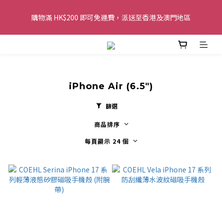
購物滿 HK$200 即可免運費，派送至香港及澳門地區
購物滿 HK$200 即可免運費，派送至香港及澳門地區
全單金額：每滿 HK$250，以轉數快或八達通方式付款，額外再減 
HK$10，買得越多優惠越多!
歡迎 WhatsApp 6123 6918 查詢或電郵到 
iPhone Air (6.5")
info@topwinner.com.hk
篩選
購物滿 HK$200 即可免運費，派送至香港及澳門地區
商品排序
每頁顯示 24 個