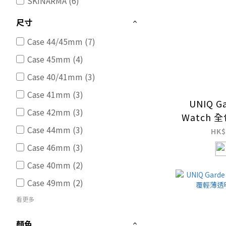
SKINARMA (6)
尺寸
Case 44/45mm (7)
Case 45mm (4)
Case 40/41mm (3)
Case 41mm (3)
UNIQ Ga
Case 42mm (3)
Watch
Case 44mm (3)
防
HK$
Case 46mm (3)
Case 40mm (2)
Case 49mm (2)
看更多
顏色