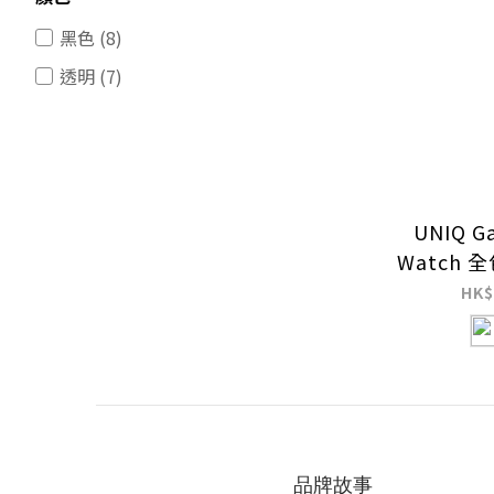
黑色 (8)
透明 (7)
藍色 (4)
深綠 (2)
淺灰色 (2)
綠色 (2)
UNIQ Ga
Watch
星光色 (1)
防
HK$
橙色/藍色 (1)
深藍 (1)
看更多
價格 (HK$)
品牌故事
~