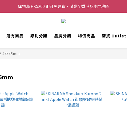
購物滿 HK$200 即可免運費，派送至香港及澳門地區
購物滿 HK$200 即可免運費，派送至香港及澳門地區
每滿 HK$250，以轉數快或八達通方式付款，額外再減 HK$10，買得越
歡迎 WhatsApp 6123 6918 查詢或電郵到 info@topwinner.com.hk
所有商品
類別分類
品牌分類
特價商品
清貨 Outle
購物滿 HK$200 即可免運費，派送至香港及澳門地區
 44/45mm
45mm