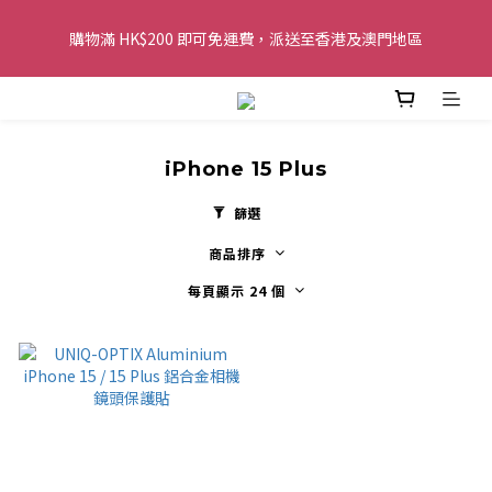
購物滿 HK$200 即可免運費，派送至香港及澳門地區
購物滿 HK$200 即可免運費，派送至香港及澳門地區
全單金額：每滿 HK$250，以轉數快或八達通方式付款，額外再減 
HK$10，買得越多優惠越多!
iPhone 15 Plus
歡迎 WhatsApp 6123 6918 查詢或電郵到 
info@topwinner.com.hk
篩選
商品排序
購物滿 HK$200 即可免運費，派送至香港及澳門地區
每頁顯示 24 個