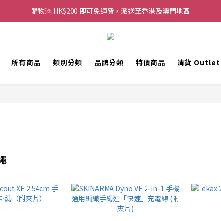
購物滿 HK$200 即可免運費，派送至香港及澳門地區
購物滿 HK$200 即可免運費，派送至香港及澳門地區
每滿 HK$250，以轉數快或八達通方式付款，額外再減 HK$10，買得越
歡迎 WhatsApp 6123 6918 查詢或電郵到 info@topwinner.com.hk
所有商品
類別分類
品牌分類
特價商品
清貨 Outle
購物滿 HK$200 即可免運費，派送至香港及澳門地區
繩