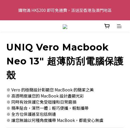
購物滿 HK$200 即可免運費，派送至香港及澳門地區
購物滿 HK$200 即可免運費，派送至香港及澳門地區
全單金額：每滿 HK$250，以轉數快或八達通方式付款，額外再減 
HK$10，買得越多優惠越多!
UNIQ Vero Macbook
歡迎 WhatsApp 6123 6918 查詢或電郵到 
info@topwinner.com.hk
Neo 13" 超薄防刮電腦保護
購物滿 HK$200 即可免運費，派送至香港及澳門地區
殼
※ Vero 的極簡設計彰顯您 MacBook 的簡潔之美
※ 高透明度讓您的 MacBook 設計盡顯光彩
※ 同時有效保護它免受碰撞和日常磨損
※ 精準貼合，渾然一體；輕巧便攜，輕鬆攜帶
※ 全方位保護甚至包括側邊
※ 讓您無論以何種角度攜帶 MacBook，都能安心無虞