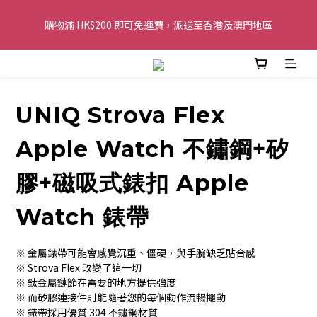
購物滿 HK$200 即可免運費，派送至香港及澳門地區
購物滿 HK$200 即可免運費，派送至香港及澳門地區
全單金額：每滿 HK$250，以轉數快或八達通方式付款，額外再減 
HK$10，買得越多優惠越多!
UNIQ Strova Flex
歡迎 WhatsApp 6123 6918 查詢或電郵到 
info@topwinner.com.hk
Apple Watch 不鏽鋼+矽
購物滿 HK$200 即可免運費，派送至香港及澳門地區
膠+磁吸式錶扣 Apple
Watch 錶帶
※ 金屬錶帶可能會感覺沉重、僵硬，與手腕缺乏貼合感
※ Strova Flex 改變了這一切
※ 鈦金屬鏈節在需要的地方提供強度
※ 而矽膠連接件則能隨著您的每個動作流暢擺動
※ 錶帶採用優質 304 不鏽鋼材質