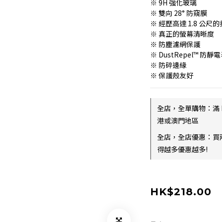
※ 9H 強化玻璃
※ 雙向 28° 防窺膜
※ 經歷高達 1.8 公尺
※ 真正的螢幕清晰度
※ 防塵濾網保護
※ DustRepel™ 防靜
※ 防碎邊緣
※ 保護殼友好
全店，全單購物：滿 
港或澳門地區
全店，全店優惠：買
得越多優惠越多!
HK$218.00