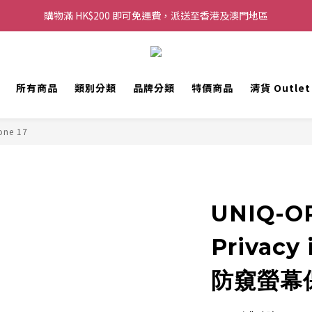
購物滿 HK$200 即可免運費，派送至香港及澳門地區
購物滿 HK$200 即可免運費，派送至香港及澳門地區
每滿 HK$250，以轉數快或八達通方式付款，額外再減 HK$10，買得越
歡迎 WhatsApp 6123 6918 查詢或電郵到 info@topwinner.com.hk
所有商品
類別分類
品牌分類
特價商品
清貨 Outle
購物滿 HK$200 即可免運費，派送至香港及澳門地區
one 17
UNIQ-O
Privacy
防窺螢幕