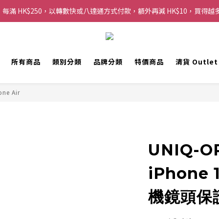
每滿 HK$250，以轉數快或八達通方式付款，額外再減 HK$10，買得越
購物滿 HK$200 即可免運費，派送至香港及澳門地區
歡迎 WhatsApp 6123 6918 查詢或電郵到 info@topwinner.com.hk
購物滿 HK$200 即可免運費，派送至香港及澳門地區
所有商品
類別分類
品牌分類
特價商品
清貨 Outle
one Air
UNIQ-OP
iPhone 
機鏡頭保