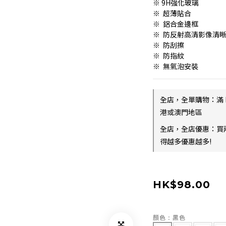
※ 9H強化玻璃
※  超薄貼合
※  鋁合金邊框
※  防反射高清影像清
※  防刮擦
※  防指紋
※  無氣泡安裝
全店，全單購物：滿 
港或澳門地區
全店，全店優惠：買
得越多優惠越多!
HK$98.00
顏色
: 黑色