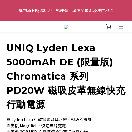
購物滿 HK$200 即可免運費，派送至香港及澳門地區
購物滿 HK$200 即可免運費，派送至香港及澳門地區
全單金額：每滿 HK$250，以轉數快或八達通方式付款，額外再減 
HK$10，買得越多優惠越多!
UNIQ Lyden Lexa
歡迎 WhatsApp 6123 6918 查詢或電郵到 
info@topwinner.com.hk
5000mAh DE (限量版)
購物滿 HK$200 即可免運費，派送至香港及澳門地區
Chromatica 系列
PD20W 磁吸皮革無線快充
行動電源
※ Lyden Lexa 行動電源以其超薄、輕巧的設計
※支援 MagClick™ 快速無線充電
※配備 20W USB-C 電源傳輸和直通充電功能