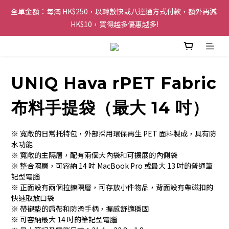
全單金額：每滿 HK$250，以轉數快或八達通方式付款，額外再減 
購物滿 HK$200 即可免運費，派送至香港及澳門地區
HK$10，買得越多優惠越多!
歡迎 WhatsApp 6123 6918 查詢或電郵到 
info@topwinner.com.hk
UNIQ Hava rPET Fabric
購物滿 HK$200 即可免運費，派送至香港及澳門地區
布料手提袋（最大 14 吋）
※ 寬敞的日常托特包，外部採用環保再生 PET 面料製成，具有防
水功能
※ 寬敞的主隔層，配有兩個大內袋和可擴展的內側袋
※ 整合隔層，可容納 14 吋 MacBook Pro 或最大 13 吋的普通筆
記型電腦
※ 正面設有兩個拉鍊隔層，可存放小件物品，背面設有帶磁扣的
快速取放口袋
※ 帶襯墊的肩帶和防滑手柄，握感舒適穩固
※ 可容納最大 14 吋的筆記型電腦