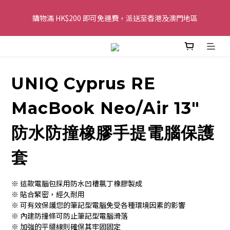
購物滿 HK$200 即可免運費，派送至香港及澳門地區
購物滿 HK$200 即可免運費，派送至香港及澳門地區
全單金額：每滿 HK$250，以轉數快或八達通方式付款，額外再減 
HK$10，買得越多優惠越多!
UNIQ Cyprus RE
歡迎 WhatsApp 6123 6918 查詢或電郵到 
info@topwinner.com.hk
MacBook Neo/Air 13"
購物滿 HK$200 即可免運費，派送至香港及澳門地區
防水防撞橡膠手提電腦保護
套
※ 這款電腦包採用防水凹槽氯丁橡膠製成
※ 貼合緊密，經久耐用
※ 可有效保護您的筆記型電腦免受各種環境因素的影響
※ 內建防撞條可防止筆記型電腦滑落
※ 加強的平縫線則確保其牢固固定