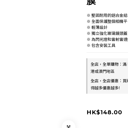
膜
※ 堅固耐用的鋁合金結
※ 全面保護整個相機平
※ 輕薄設計
※ 獨立強化玻璃鏡頭
※ 為閃光燈和雷射雷
※ 包含安裝工具
全店，全單購物：滿 
港或澳門地區
全店，全店優惠：買
得越多優惠越多!
HK$148.00