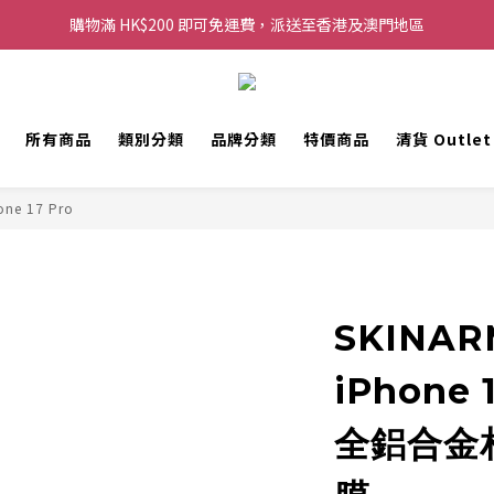
購物滿 HK$200 即可免運費，派送至香港及澳門地區
購物滿 HK$200 即可免運費，派送至香港及澳門地區
每滿 HK$250，以轉數快或八達通方式付款，額外再減 HK$10，買得越
歡迎 WhatsApp 6123 6918 查詢或電郵到 info@topwinner.com.hk
所有商品
類別分類
品牌分類
特價商品
清貨 Outle
購物滿 HK$200 即可免運費，派送至香港及澳門地區
one 17 Pro
SKINAR
iPhone 
全鋁合金