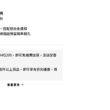
構
台
蓋，搭配鋁合金邊框
達掃描器預留精準開孔
HK$200，即可免運費送貨，派送至香
兩件以上貨品，即可享有折扣優惠，買
查看更多