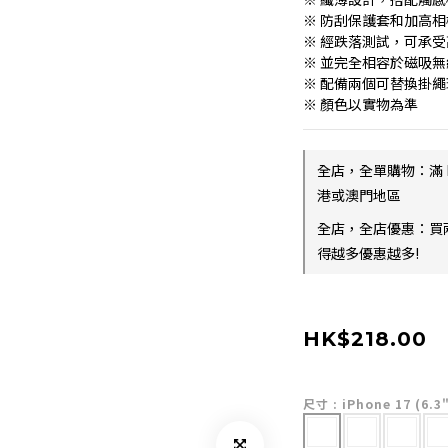
※ 防刮保護套和加高
※ 經跌落測試，可承受高達
※ 並完全相容於磁吸
※ 配備兩個可替換掛繩
※ 顏色以實物為準
全店，全單購物：滿 
港或澳門地區
全店，全店優惠：買
得越多優惠越多!
HK$218.00
尺寸
: iPhone 17 (6.3