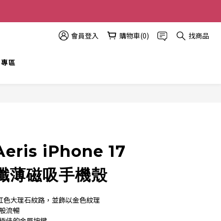
多優惠越多!
會員登入
購物車(0)
找商品
t 專區
立即購買
eris iPhone 17
纖薄磁吸手機殼
的粉紅色大理石紋路，並飾以金色紋理
水般流暢
感極佳的金屬按鍵