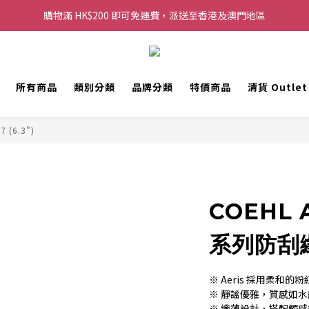
購物滿 HK$200 即可免運費，派送至香港及澳門地區
購物滿 HK$200 即可免運費，派送至香港及澳門地區
每滿 HK$250，以轉數快或八達通方式付款，額外再減 HK$10，買得越
歡迎 WhatsApp 6123 6918 查詢或電郵到 info@topwinner.com.hk
所有商品
類別分類
品牌分類
特價商品
清貨 Outle
購物滿 HK$200 即可免運費，派送至香港及澳門地區
7 (6.3")
COEHL A
系列防刮
※ Aeris 採用柔和
※ 靜謐優雅，質感如
※ 纖薄設計，搭配觸