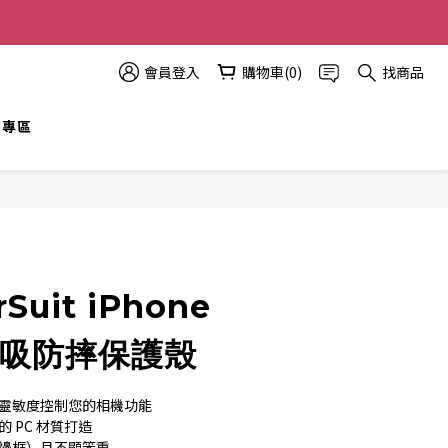
多優惠越多!
會員登入
購物車(0)
找商品
t 專區
立即購買
rSuit iPhone
磁吸防摔保護殼
高靈敏度控制您的相機功能
 PC 材質打造
括邊框）且不顯笨重