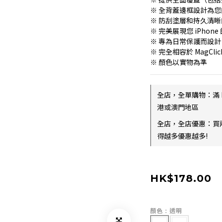
※ 全背蓋邊框設計為您的
※ 防刮塗層和持久清
※ 完美展現您 iPhon
※ 專為日常保護而設
※ 完全相容於 MagCli
※ 顏色以實物為準
全店，全單購物：滿 
港或澳門地區
全店，全店優惠：買
得越多優惠越多!
HK$178.00
顏色
: 透明