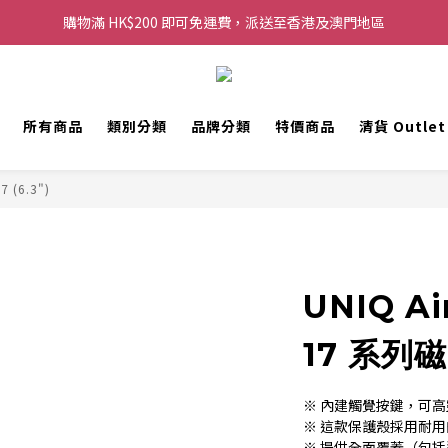
購物滿 HK$200 即可免運費，派送至香港及澳門地區
購物滿 HK$200 即可免運費，派送至香港及澳門地區
每滿 HK$250，以轉數快或八達通方式付款，額外再減 HK$10，買得越
歡迎 WhatsApp 6123 6918 查詢或電郵到 info@topwinner.com.hk
所有商品
類別分類
品牌分類
特價商品
清貨 Outle
購物滿 HK$200 即可免運費，派送至香港及澳門地區
7 (6.3")
UNIQ Ai
17 系列
※ 內建觸覺按鍵，可
※ 這款保護殼採用耐用的
※ 提供全面覆蓋（包