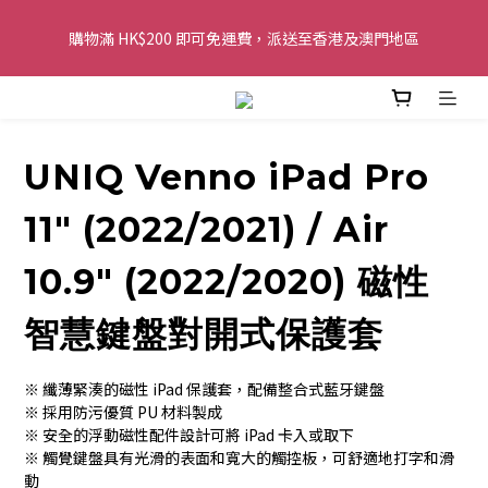
購物滿 HK$200 即可免運費，派送至香港及澳門地區
購物滿 HK$200 即可免運費，派送至香港及澳門地區
全單金額：每滿 HK$250，以轉數快或八達通方式付款，額外再減 
HK$10，買得越多優惠越多!
UNIQ Venno iPad Pro
歡迎 WhatsApp 6123 6918 查詢或電郵到 
info@topwinner.com.hk
11" (2022/2021) / Air
購物滿 HK$200 即可免運費，派送至香港及澳門地區
10.9" (2022/2020) 磁性
智慧鍵盤對開式保護套
※ 纖薄緊湊的磁性 iPad 保護套，配備整合式藍牙鍵盤
※ 採用防污優質 PU 材料製成
※ 安全的浮動磁性配件設計可將 iPad 卡入或取下
※ 觸覺鍵盤具有光滑的表面和寬大的觸控板，可舒適地打字和滑
動