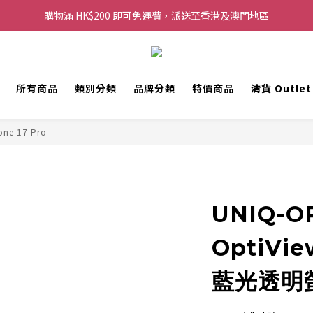
購物滿 HK$200 即可免運費，派送至香港及澳門地區
購物滿 HK$200 即可免運費，派送至香港及澳門地區
每滿 HK$250，以轉數快或八達通方式付款，額外再減 HK$10，買得越
歡迎 WhatsApp 6123 6918 查詢或電郵到 info@topwinner.com.hk
所有商品
類別分類
品牌分類
特價商品
清貨 Outle
購物滿 HK$200 即可免運費，派送至香港及澳門地區
one 17 Pro
UNIQ-OP
OptiVie
藍光透明