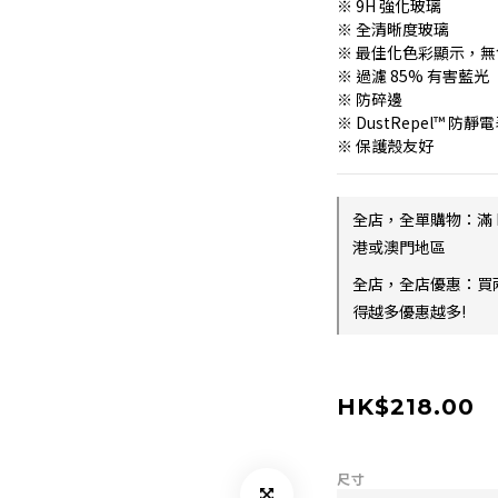
※ 9H 強化玻璃
※ 全清晰度玻璃
※ 最佳化色彩顯示，無
※ 過濾 85% 有害藍光
※ 防碎邊
※ DustRepel™ 防靜
※ 保護殼友好
全店，全單購物：滿 
港或澳門地區
全店，全店優惠：買
得越多優惠越多!
HK$218.00
尺寸