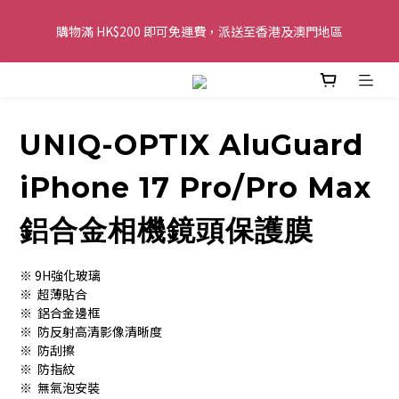
購物滿 HK$200 即可免運費，派送至香港及澳門地區
購物滿 HK$200 即可免運費，派送至香港及澳門地區
全單金額：每滿 HK$250，以轉數快或八達通方式付款，額外再減 
HK$10，買得越多優惠越多!
UNIQ-OPTIX AluGuard
歡迎 WhatsApp 6123 6918 查詢或電郵到 
info@topwinner.com.hk
iPhone 17 Pro/Pro Max
購物滿 HK$200 即可免運費，派送至香港及澳門地區
鋁合金相機鏡頭保護膜
※ 9H強化玻璃
※  超薄貼合
※  鋁合金邊框
※  防反射高清影像清晰度
※  防刮擦
※  防指紋
※  無氣泡安裝