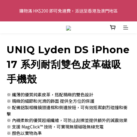
購物滿 HK$200 即可免運費，派送至香港及澳門地區
購物滿 HK$200 即可免運費，派送至香港及澳門地區
全單金額：每滿 HK$250，以轉數快或八達通方式付款，額外再減 
HK$10，買得越多優惠越多!
UNIQ Lyden DS iPhone
歡迎 WhatsApp 6123 6918 查詢或電郵到 
info@topwinner.com.hk
17 系列耐刮雙色皮革磁吸
購物滿 HK$200 即可免運費，派送至香港及澳門地區
手機殼
※ 纖薄的優質純素皮革，搭配精緻的雙色設計
※ 精緻的細節和光滑的飾面 提供全方位的保護
※ 配備鋁製相機鏡頭邊框和側邊按鈕，可有效抵禦劇烈碰撞和衝
擊
※ 內襯柔軟的優質超細纖維，可防止刮擦並提供額外的減震效果
※ 支援 MagClick™ 技術，可實現無縫磁吸無線充電
※ 顏色以實物為準