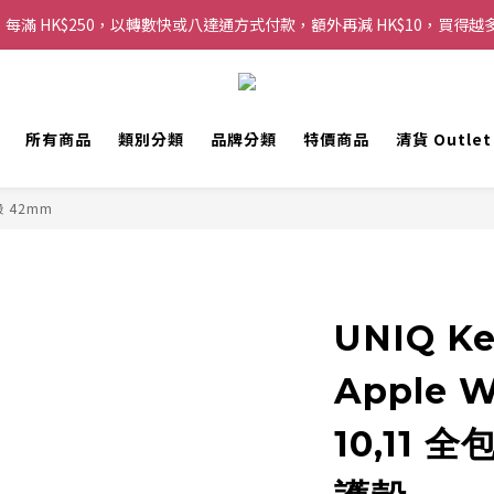
每滿 HK$250，以轉數快或八達通方式付款，額外再減 HK$10，買得越
購物滿 HK$200 即可免運費，派送至香港及澳門地區
歡迎 WhatsApp 6123 6918 查詢或電郵到 info@topwinner.com.hk
購物滿 HK$200 即可免運費，派送至香港及澳門地區
所有商品
類別分類
品牌分類
特價商品
清貨 Outle
 42mm
UNIQ Ke
Apple W
10,11