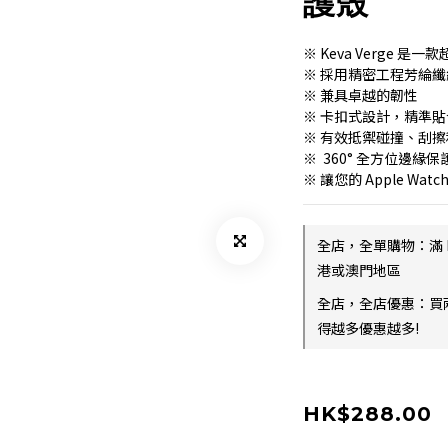
護殼
※ Keva Verge 是一款
※ 採用精密工程芳綸
※ 兼具卓越的韌性
※ 卡扣式設計，精準貼合，
※ 有效抵禦碰撞、刮
※  360° 全方位邊緣
※ 讓您的 Apple W
全店，全單購物：滿 
港或澳門地區
全店，全店優惠：買
得越多優惠越多!
HK$288.00