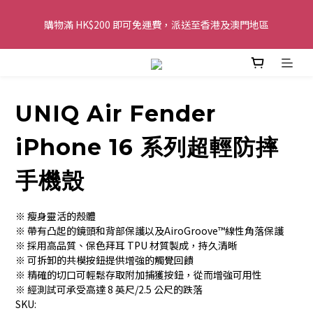
購物滿 HK$200 即可免運費，派送至香港及澳門地區
購物滿 HK$200 即可免運費，派送至香港及澳門地區
全單金額：每滿 HK$250，以轉數快或八達通方式付款，額外再減 
HK$10，買得越多優惠越多!
UNIQ Air Fender
歡迎 WhatsApp 6123 6918 查詢或電郵到 
info@topwinner.com.hk
iPhone 16 系列超輕防摔
購物滿 HK$200 即可免運費，派送至香港及澳門地區
手機殼
※ 瘦身靈活的殼體
※ 帶有凸起的鏡頭和背部保護以及AiroGroove™線性角落保護
※ 採用高品質、保色拜耳 TPU 材質製成，持久清晰
※ 可拆卸的共模按鈕提供增強的觸覺回饋
※ 精確的切口可輕鬆存取附加捕獲按鈕，從而增強可用性
※ 經測試可承受高達 8 英尺/2.5 公尺的跌落
SKU: