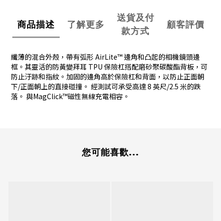
送貨及付
商品描述
了解更多
顧客評價
款方式
纖薄的混合外殼，帶有弧形 AirLite™ 邊角和凸起的相機鏡頭邊
框。其靈活的防黃變拜耳 TPU 保險杠搭配磨砂聚碳酸酯背板，可
防止汙跡和指紋。加固的邊角高於保險杠和背面，以防止正面朝
下/正面朝上的直接碰撞。 經測試可承受高達 8 英尺/2.5 米的跌
落。 與MagClick™磁性無線充電相容。
您可能喜歡...