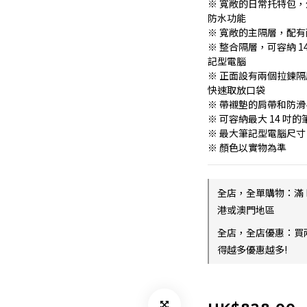
※ 寬敞的日常托特包，
防水功能
※ 寬敞的主隔層，配
※ 整合隔層，可容納 14 
記型電腦
※ 正面設有兩個拉鍊
快速取放口袋
※ 帶襯墊的肩帶和防
※ 可容納最大 14 吋
※ 最大筆記型電腦尺寸：31.4
※ 顏色以實物為準
全店，全單購物：滿 
港或澳門地區
全店，全店優惠：買
得越多優惠越多!