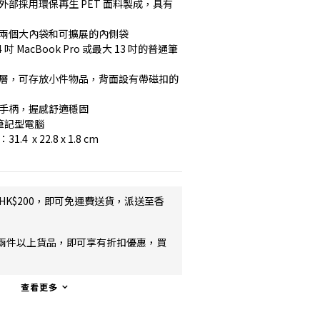
外部採用環保再生 PET 面料製成，具有
有兩個大內袋和可擴展的內側袋
吋 MacBook Pro 或最大 13 吋的普通筆
隔層，可存放小件物品，背面設有帶磁扣的
滑手柄，握感舒適穩固
的筆記型電腦
  x 22.8 x 1.8 cm
HK$200，即可免運費送貨，派送至香
兩件以上貨品，即可享有折扣優惠，買
查看更多