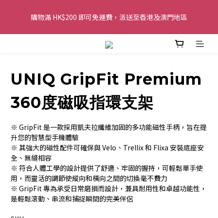
購物滿 HK$200 即可免運費，派送至香港及澳門地區
購物滿 HK$200 即可免運費，派送至香港及澳門地區
全單金額：每滿 HK$250，以轉數快或八達通方式付款，額外再減 
HK$10，買得越多優惠越多!
UNIQ GripFit Premium
歡迎 WhatsApp 6123 6918 查詢或電郵到 
info@topwinner.com.hk
360度磁吸指環支架
購物滿 HK$200 即可免運費，派送至香港及澳門地區
※ GripFit 是一款採用凱夫拉纖維加固的多功能磁性手柄，旨在提
升您的智慧型手機體驗
※ 其強大的磁性配件可確保與 Velo、Trellix 和 Flixa 安裝底座安
全、無縫相容
※ 符合人體工學的設計提供了舒適、牢固的握持，可輕鬆單手使
用，而靈活的調節使縱向和橫向之間的切換毫不費力
※ GripFit 專為承受日常磨損而設計，兼具耐用性和卓越功能性，
是輕鬆滾動、串流和捕捉瞬間的完美伴侶