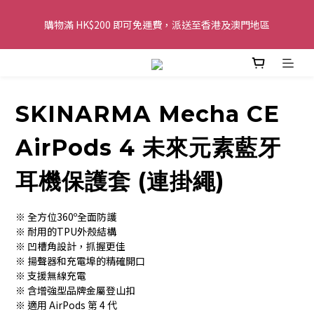
購物滿 HK$200 即可免運費，派送至香港及澳門地區
購物滿 HK$200 即可免運費，派送至香港及澳門地區
全單金額：每滿 HK$250，以轉數快或八達通方式付款，額外再減 
HK$10，買得越多優惠越多!
SKINARMA Mecha CE
歡迎 WhatsApp 6123 6918 查詢或電郵到 
info@topwinner.com.hk
AirPods 4 未來元素藍牙
購物滿 HK$200 即可免運費，派送至香港及澳門地區
耳機保護套 (連掛繩)
※ 全方位360º全面防護
※ 耐用的TPU外殼結構
※ 凹槽角設計，抓握更佳
※ 揚聲器和充電埠的精確開口
※ 支援無線充電
※ 含增強型品牌金屬登山扣
※ 適用 AirPods 第 4 代