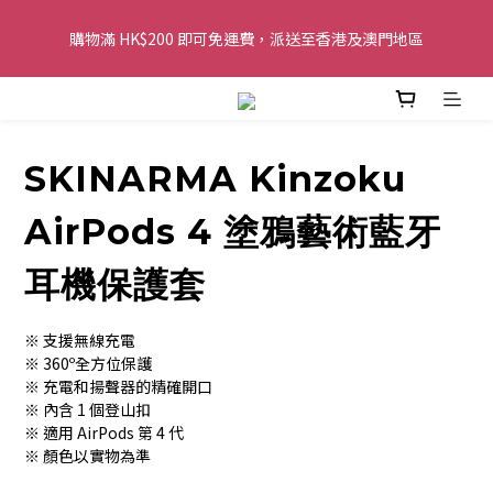
購物滿 HK$200 即可免運費，派送至香港及澳門地區
購物滿 HK$200 即可免運費，派送至香港及澳門地區
全單金額：每滿 HK$250，以轉數快或八達通方式付款，額外再減 
HK$10，買得越多優惠越多!
SKINARMA Kinzoku
歡迎 WhatsApp 6123 6918 查詢或電郵到 
info@topwinner.com.hk
AirPods 4 塗鴉藝術藍牙
購物滿 HK$200 即可免運費，派送至香港及澳門地區
耳機保護套
※ 支援無線充電
※ 360º全方位保護
※ 充電和揚聲器的精確開口
※ 內含 1 個登山扣
※ 適用 AirPods 第 4 代
※ 顏色以實物為準