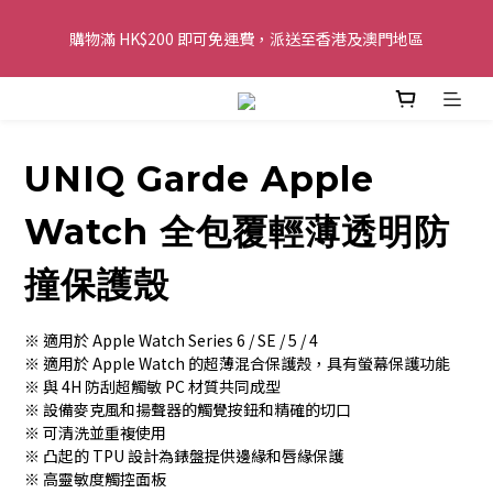
購物滿 HK$200 即可免運費，派送至香港及澳門地區
購物滿 HK$200 即可免運費，派送至香港及澳門地區
全單金額：每滿 HK$250，以轉數快或八達通方式付款，額外再減 
HK$10，買得越多優惠越多!
UNIQ Garde Apple
歡迎 WhatsApp 6123 6918 查詢或電郵到 
info@topwinner.com.hk
Watch 全包覆輕薄透明防
購物滿 HK$200 即可免運費，派送至香港及澳門地區
撞保護殼
※ 適用於 Apple Watch Series 6 / SE / 5 / 4
※ 適用於 Apple Watch 的超薄混合保護殼，具有螢幕保護功能
※ 與 4H 防刮超觸敏 PC 材質共同成型
※ 設備麥克風和揚聲器的觸覺按鈕和精確的切口
※ 可清洗並重複使用
※ 凸起的 TPU 設計為錶盤提供邊緣和唇緣保護
※ 高靈敏度觸控面板