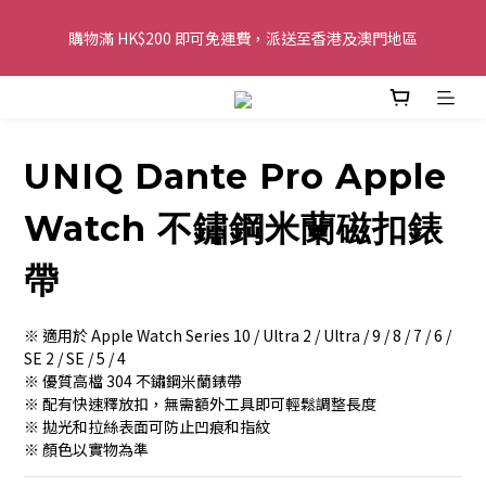
購物滿 HK$200 即可免運費，派送至香港及澳門地區
購物滿 HK$200 即可免運費，派送至香港及澳門地區
全單金額：每滿 HK$250，以轉數快或八達通方式付款，額外再減 
HK$10，買得越多優惠越多!
UNIQ Dante Pro Apple
歡迎 WhatsApp 6123 6918 查詢或電郵到 
info@topwinner.com.hk
Watch 不鏽鋼米蘭磁扣錶
購物滿 HK$200 即可免運費，派送至香港及澳門地區
帶
※ 適用於 Apple Watch Series 10 / Ultra 2 / Ultra / 9 / 8 / 7 / 6 / 
SE 2 / SE / 5 / 4
※ 優質高檔 304 不鏽鋼米蘭錶帶
※ 配有快速釋放扣，無需額外工具即可輕鬆調整長度
※ 拋光和拉絲表面可防止凹痕和指紋
※ 顏色以實物為準