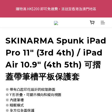
購物滿 HK$200 即可免運費，派送至香港及澳門地區
購物滿 HK$200 即可免運費，派送至香港及澳門地區
全單金額：每滿 HK$250，以轉數快或八達通方式付款，額外再減 
HK$10，買得越多優惠越多!
SKINARMA Spunk iPad
歡迎 WhatsApp 6123 6918 查詢或電郵到 
info@topwinner.com.hk
Pro 11" (3rd 4th) / iPad
購物滿 HK$200 即可免運費，派送至香港及澳門地區
Air 10.9" (4th 5th) 可摺
蓋帶筆槽平板保護套
※ 帶有凸起印花設計的紋理飾面
※ Y 形折疊，可顯示橫向和縱向視圖
※ 內建筆槽
※ 睡眠模式
※ 全方位全面保護