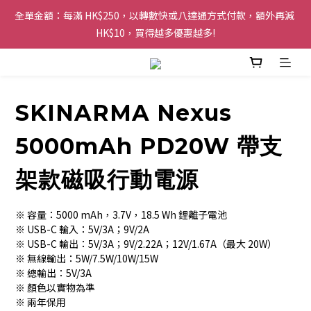
全單金額：每滿 HK$250，以轉數快或八達通方式付款，額外再減 
購物滿 HK$200 即可免運費，派送至香港及澳門地區
HK$10，買得越多優惠越多!
歡迎 WhatsApp 6123 6918 查詢或電郵到 
info@topwinner.com.hk
SKINARMA Nexus
購物滿 HK$200 即可免運費，派送至香港及澳門地區
5000mAh PD20W 帶支
架款磁吸行動電源
※ 容量：5000 mAh，3.7V，18.5 Wh 鋰離子電池
※ USB-C 輸入：5V/3A；9V/2A
※ USB-C 輸出：5V/3A；9V/2.22A；12V/1.67A（最大 20W）
※ 無線輸出：5W/7.5W/10W/15W
※ 總輸出：5V/3A
※ 顏色以實物為準
※ 兩年保用