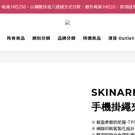
每滿 HK$250，以轉數快或八達通方式付款，額外再減 HK$10，買得越
購物滿 HK$200 即可免運費，派送至香港及澳門地區
歡迎 WhatsApp 6123 6918 查詢或電郵到 info@topwinner.com.hk
購物滿 HK$200 即可免運費，派送至香港及澳門地區
所有商品
類別分類
品牌分類
特價商品
清貨 Outle
SKINAR
手機掛繩
※ 輕盈柔韌的尼龍-T
※ 網版印刷客製化設計
※ 堅固的鋅合金環形連