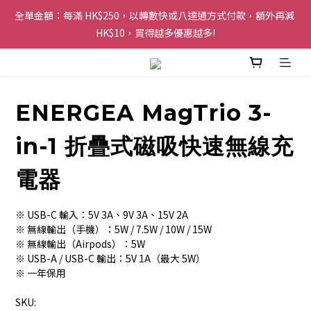
全單金額：每滿 HK$250，以轉數快或八達通方式付款，額外再減 
購物滿 HK$200 即可免運費，派送至香港及澳門地區
HK$10，買得越多優惠越多!
歡迎 WhatsApp 6123 6918 查詢或電郵到 
info@topwinner.com.hk
ENERGEA MagTrio 3-
購物滿 HK$200 即可免運費，派送至香港及澳門地區
in-1 折疊式磁吸快速無線充
電器
※ USB-C 輸入：5V 3A、9V 3A、15V 2A
※ 無線輸出（手機）：5W / 7.5W / 10W / 15W
※ 無線輸出（Airpods）：5W
※ USB-A / USB-C 輸出：5V 1A（最大 5W）
※ 一年保用
SKU: