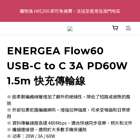
購物滿 HK$200 即可免運費，派送至香港及澳門地區
購物滿 HK$200 即可免運費，派送至香港及澳門地區
全單金額：每滿 HK$250，以轉數快或八達通方式付款，額外再減 
HK$10，買得越多優惠越多!
ENERGEA Flow60
歡迎 WhatsApp 6123 6918 查詢或電郵到 
info@topwinner.com.hk
USB-C to C 3A PD60W
購物滿 HK$200 即可免運費，派送至香港及澳門地區
1.5m 快充傳輸線
※ 超柔韌編織線層增加了額外的絕緣性，降低了短路或過熱的風
險
※ 外部包裹尼龍編織網布，增強拉伸強度，可承受彎曲和日常使
用
※ 資料傳輸速度高達 480Mbps，適合快速同步音樂、照片和文件
※ 纖細連接頭，適用於大多數手機保護殼
※ 功率：20W / 3A / 60W