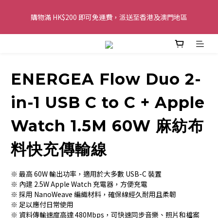
購物滿 HK$200 即可免運費，派送至香港及澳門地區
購物滿 HK$200 即可免運費，派送至香港及澳門地區
全單金額：每滿 HK$250，以轉數快或八達通方式付款，額外再減 
HK$10，買得越多優惠越多!
ENERGEA Flow Duo 2-
歡迎 WhatsApp 6123 6918 查詢或電郵到 
info@topwinner.com.hk
in-1 USB C to C + Apple
購物滿 HK$200 即可免運費，派送至香港及澳門地區
Watch 1.5M 60W 麻紡布
料快充傳輸線
※ 最高 60W 輸出功率，適用於大多數 USB-C 裝置
※ 內建 2.5W Apple Watch 充電器，方便充電
※ 採用 NanoWeave 編織材料，確保線經久耐用且柔韌
※ 足以應付日常使用
※ 資料傳輸速度高達 480Mbps，可快速同步音樂、照片和檔案