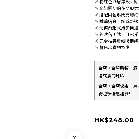
※ 粉紅色漸層錶殼，
※ 宛如飄動的花瓣般
※ 搭配同色系閃亮腮
※ 纖薄貼合，觸感舒適
※ 配備凸起式攝影機
※ 經跌落測試，可承受高達
※ 完全相容於磁吸無線
※ 顏色以實物為準
全店，全單購物：滿 
港或澳門地區
全店，全店優惠：買
得越多優惠越多!
HK$248.00