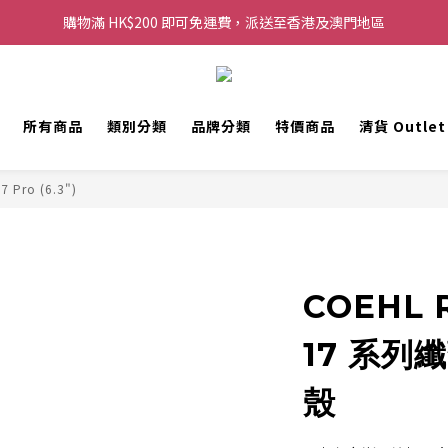
購物滿 HK$200 即可免運費，派送至香港及澳門地區
購物滿 HK$200 即可免運費，派送至香港及澳門地區
每滿 HK$250，以轉數快或八達通方式付款，額外再減 HK$10，買得越
歡迎 WhatsApp 6123 6918 查詢或電郵到 info@topwinner.com.hk
所有商品
類別分類
品牌分類
特價商品
清貨 Outle
購物滿 HK$200 即可免運費，派送至香港及澳門地區
7 Pro (6.3")
COEHL R
17 系列
殼