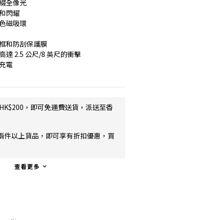
點綴全像光
柔和閃耀
紅色磁吸環
邊框和防刮保護膜
 2.5 公尺/8 英尺的衝擊
充電
HK$200，即可免運費送貨，派送至香
兩件以上貨品，即可享有折扣優惠，買
查看更多